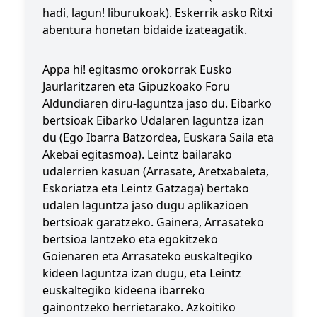
hadi, lagun! liburukoak). Eskerrik asko Ritxi
abentura honetan bidaide izateagatik.
Appa hi! egitasmo orokorrak Eusko
Jaurlaritzaren eta Gipuzkoako Foru
Aldundiaren diru-laguntza jaso du. Eibarko
bertsioak Eibarko Udalaren laguntza izan
du (Ego Ibarra Batzordea, Euskara Saila eta
Akebai egitasmoa). Leintz bailarako
udalerrien kasuan (Arrasate, Aretxabaleta,
Eskoriatza eta Leintz Gatzaga) bertako
udalen laguntza jaso dugu aplikazioen
bertsioak garatzeko. Gainera, Arrasateko
bertsioa lantzeko eta egokitzeko
Goienaren eta Arrasateko euskaltegiko
kideen laguntza izan dugu, eta Leintz
euskaltegiko kideena ibarreko
gainontzeko herrietarako. Azkoitiko