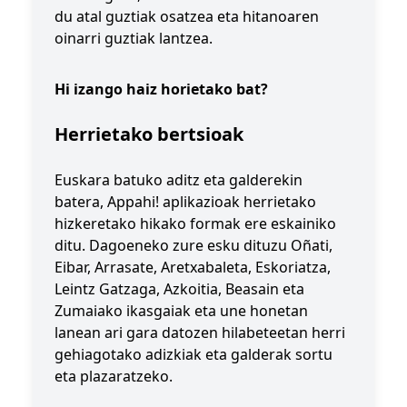
du atal guztiak osatzea eta hitanoaren
oinarri guztiak lantzea.
Hi izango haiz horietako bat?
Herrietako bertsioak
Euskara batuko aditz eta galderekin
batera, Appahi! aplikazioak herrietako
hizkeretako hikako formak ere eskainiko
ditu. Dagoeneko zure esku dituzu Oñati,
Eibar, Arrasate, Aretxabaleta, Eskoriatza,
Leintz Gatzaga, Azkoitia, Beasain eta
Zumaiako ikasgaiak eta une honetan
lanean ari gara datozen hilabeteetan herri
gehiagotako adizkiak eta galderak sortu
eta plazaratzeko.