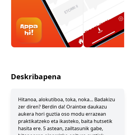
Deskribapena
Hitanoa, alokutiboa, toka, noka... Badakizu
zer diren? Berdin da! Oraintxe daukazu
aukera hori guztia oso modu errazean
praktikatzeko eta ikasteko, baita hutsetik
hasita ere. 5 astean, zailtasunik gabe,