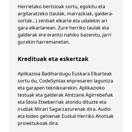
Herrietako bertsioak sortu, egokitu eta
argitaratzeko (taulak, marrazkiak, galdera-
sortak...) zenbait elkarte eta udalekin ari
gara elkarlanean. Zure herriko taulak eta
galderak ere erantsi nahiko bazenitu, jarri
gurekin harremanetan.
Kredituak eta eskertzak
Aplikazioa
Badihardugu Euskara Elkartea
k
sortu du,
CodeSyntax
enpresaren laguntza
eta garapen teknikoarekin. Aplikazioko
testuak eta galderak Aintzane Agirrebeñak
eta Idoia Etxeberriak atondu dituzte eta
irudiak Mirari Sagarzazurenak dira. Audio
eta bideo gehienak Euskal Herriko
Ahotsak
proiektukoak dira.