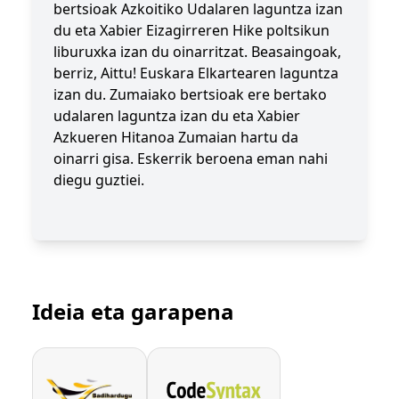
bertsioak Azkoitiko Udalaren laguntza izan
du eta Xabier Eizagirreren Hike poltsikun
liburuxka izan du oinarritzat. Beasaingoak,
berriz, Aittu! Euskara Elkartearen laguntza
izan du. Zumaiako bertsioak ere bertako
udalaren laguntza izan du eta Xabier
Azkueren Hitanoa Zumaian hartu da
oinarri gisa. Eskerrik beroena eman nahi
diegu guztiei.
Ideia eta garapena