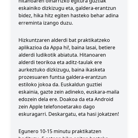
hitanoaren oinarrizko egitura guztiak
eskainiko dizkizugu eta, galdera-erantzun
bidez, hika hitz egiten hasteko behar adina
erreminta izango duzu.
Hizkuntzaren alderdi bat praktikatzeko
aplikazioa da Appa hi!, baina lasai, betiere
alderdi ludikotik abiatuta. Hitanoaren
alderdi teorikoa eta aditz-taulak ere
aurkeztuko dizkizugu, baina ikasketa
prozesuaren funtsa galdera-erantzun
estiloko jokoa da. Euskaldun guztiei
eskainia, gazte zein adineko, euskara-maila
edozein dela ere. Doakoa da eta Android
zein Apple telefonoetarako dago
eskuragarri. Deskargatu, eta hasi jokatzen!
Egunero 10-15 minutu praktikatzen