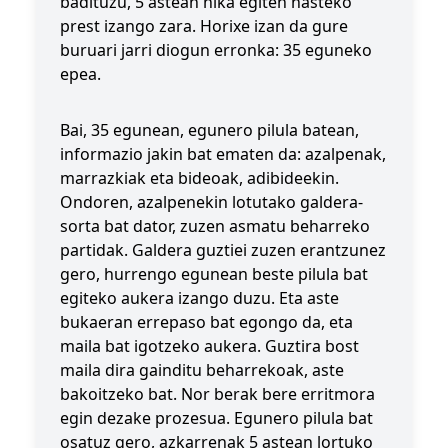
badituzu, 5 astean hika egiten hasteko
prest izango zara. Horixe izan da gure
buruari jarri diogun erronka: 35 eguneko
epea.
Bai, 35 egunean, egunero pilula batean,
informazio jakin bat ematen da: azalpenak,
marrazkiak eta bideoak, adibideekin.
Ondoren, azalpenekin lotutako galdera-
sorta bat dator, zuzen asmatu beharreko
partidak. Galdera guztiei zuzen erantzunez
gero, hurrengo egunean beste pilula bat
egiteko aukera izango duzu. Eta aste
bukaeran errepaso bat egongo da, eta
maila bat igotzeko aukera. Guztira bost
maila dira gainditu beharrekoak, aste
bakoitzeko bat. Nor berak bere erritmora
egin dezake prozesua. Egunero pilula bat
osatuz gero, azkarrenak 5 astean lortuko