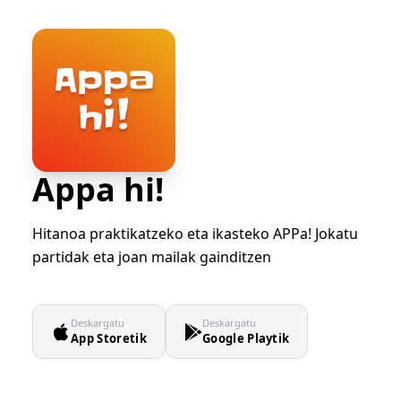
Appa hi!
Hitanoa praktikatzeko eta ikasteko APPa! Jokatu
partidak eta joan mailak gainditzen
Deskargatu
Deskargatu
App Storetik
Google Playtik