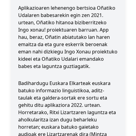
Aplikazioaren lehenengo bertsioa
Oñatiko
Udalaren
babesarekin egin zen 2021.
urtean, Oñatiko hitanoa biziberritzeko
Ingo xonau! proiektuaren barruan. App
hau, beraz, Oñatin abiatutako lan haren
emaitza da eta gure eskerrik beroenak
eman nahi dizkiegu Ingo Xonau proiektuko
kideei eta Oñatiko Udalari emandako
babes eta laguntza guztiagatik.
Badihardugu Euskara Elkartea
k euskara
batuko informazio linguistikoa, aditz-
taulak eta galdera-sortak ere sortu eta
gehitu ditu aplikaziora 2022. urtean.
Horretarako, Ritxi Lizartzaren laguntza eta
aholkularitza izan dugu beharleku
horretan; euskara batuko gaietako
audioak ere Lizartzarenak dira (Mintza